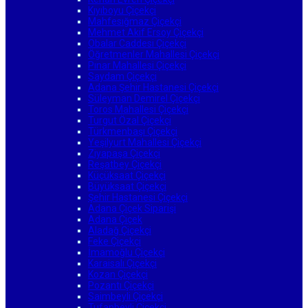
Kıyıboyu Çiçekçi
Mahfesığmaz Çiçekçi
Mehmet Akif Ersoy Çiçekçi
Obalar Caddesi Çiçekçi
Öğretmenler Mahallesi Çiçekçi
Pınar Mahallesi Çiçekçi
Saydam Çiçekçi
Adana Şehir Hastanesi Çiçekçi
Süleyman Demirel Çiçekçi
Toros Mahallesi Çiçekçi
Turgut Özal Çiçekçi
Türkmenbaşı Çiçekçi
Yeşilyurt Mahallesi Çiçekçi
Ziyapaşa Çiçekçi
Reşatbey Çiçekçi
Küçüksaat Çiçekçi
Büyüksaat Çiçekçi
Şehir Hastanesi Çiçekçi
Adana Çiçek Siparişi
Adana Çiçek
Aladağ Çiçekçi
Feke Çiçekçi
İmamoğlu Çiçekçi
Karaisalı Çiçekçi
Kozan Çiçekçi
Pozantı Çiçekçi
Saimbeyli Çiçekçi
Tufanbeyli Çiçekçi