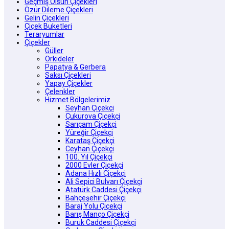
Geçmiş Olsun Çiçekleri
Özür Dileme Çiçekleri
Gelin Çiçekleri
Çiçek Buketleri
Teraryumlar
Çiçekler
Güller
Orkideler
Papatya & Gerbera
Saksı Çiçekleri
Yapay Çiçekler
Çelenkler
Hizmet Bölgelerimiz
Seyhan Çiçekçi
Çukurova Çiçekçi
Sarıçam Çiçekçi
Yüreğir Çiçekçi
Karataş Çiçekçi
Ceyhan Çiçekçi
100. Yıl Çiçekçi
2000 Evler Çiçekçi
Adana Hızlı Çiçekçi
Ali Sepici Bulvarı Çiçekçi
Atatürk Caddesi Çiçekçi
Bahçeşehir Çiçekçi
Baraj Yolu Çiçekçi
Barış Manço Çiçekçi
Buruk Caddesi Çiçekçi