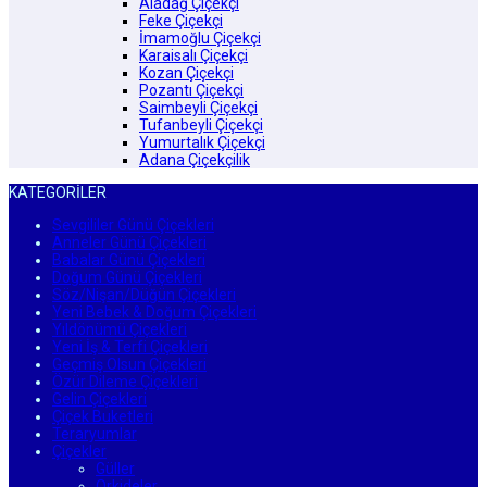
Aladağ Çiçekçi
Feke Çiçekçi
İmamoğlu Çiçekçi
Karaisalı Çiçekçi
Kozan Çiçekçi
Pozantı Çiçekçi
Saimbeyli Çiçekçi
Tufanbeyli Çiçekçi
Yumurtalık Çiçekçi
Adana Çiçekçilik
KATEGORİLER
Sevgililer Günü Çiçekleri
Anneler Günü Çiçekleri
Babalar Günü Çiçekleri
Doğum Günü Çiçekleri
Söz/Nişan/Düğün Çiçekleri
Yeni Bebek & Doğum Çiçekleri
Yıldönümü Çiçekleri
Yeni İş & Terfi Çiçekleri
Geçmiş Olsun Çiçekleri
Özür Dileme Çiçekleri
Gelin Çiçekleri
Çiçek Buketleri
Teraryumlar
Çiçekler
Güller
Orkideler