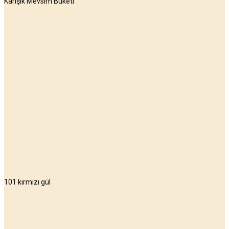
Karışık Mevsim Buketi
101 kırmızı gül