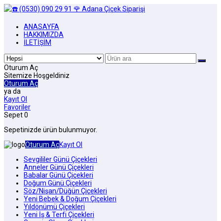
ANASAYFA
HAKKIMIZDA
İLETİŞİM
Oturum Aç
Sitemize Hoşgeldiniz
Oturum Aç
ya da
Kayıt Ol
Favoriler
Sepet
0
Sepetinizde ürün bulunmuyor.
Oturum Aç
Kayıt Ol
Sevgililer Günü Çiçekleri
Anneler Günü Çiçekleri
Babalar Günü Çiçekleri
Doğum Günü Çiçekleri
Söz/Nişan/Düğün Çiçekleri
Yeni Bebek & Doğum Çiçekleri
Yıldönümü Çiçekleri
Yeni İş & Terfi Çiçekleri