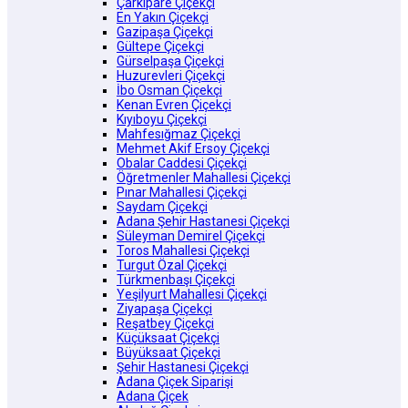
Çarkıpare Çiçekçi
En Yakın Çiçekçi
Gazipaşa Çiçekçi
Gültepe Çiçekçi
Gürselpaşa Çiçekçi
Huzurevleri Çiçekçi
İbo Osman Çiçekçi
Kenan Evren Çiçekçi
Kıyıboyu Çiçekçi
Mahfesığmaz Çiçekçi
Mehmet Akif Ersoy Çiçekçi
Obalar Caddesi Çiçekçi
Öğretmenler Mahallesi Çiçekçi
Pınar Mahallesi Çiçekçi
Saydam Çiçekçi
Adana Şehir Hastanesi Çiçekçi
Süleyman Demirel Çiçekçi
Toros Mahallesi Çiçekçi
Turgut Özal Çiçekçi
Türkmenbaşı Çiçekçi
Yeşilyurt Mahallesi Çiçekçi
Ziyapaşa Çiçekçi
Reşatbey Çiçekçi
Küçüksaat Çiçekçi
Büyüksaat Çiçekçi
Şehir Hastanesi Çiçekçi
Adana Çiçek Siparişi
Adana Çiçek