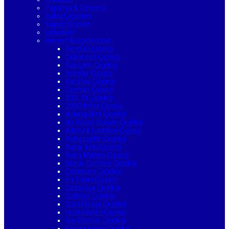
Papatya & Gerbera
Saksı Çiçekleri
Yapay Çiçekler
Çelenkler
Hizmet Bölgelerimiz
Seyhan Çiçekçi
Çukurova Çiçekçi
Sarıçam Çiçekçi
Yüreğir Çiçekçi
Karataş Çiçekçi
Ceyhan Çiçekçi
100. Yıl Çiçekçi
2000 Evler Çiçekçi
Adana Hızlı Çiçekçi
Ali Sepici Bulvarı Çiçekçi
Atatürk Caddesi Çiçekçi
Bahçeşehir Çiçekçi
Baraj Yolu Çiçekçi
Barış Manço Çiçekçi
Buruk Caddesi Çiçekçi
Çarkıpare Çiçekçi
En Yakın Çiçekçi
Gazipaşa Çiçekçi
Gültepe Çiçekçi
Gürselpaşa Çiçekçi
Huzurevleri Çiçekçi
İbo Osman Çiçekçi
Kenan Evren Çiçekçi